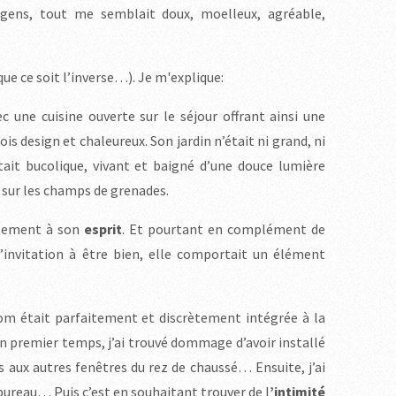
 gens, tout me semblait doux, moelleux, agréable,
ue ce soit l’inverse…). Je m'explique:
c une cuisine ouverte sur le séjour offrant ainsi une
ois design et chaleureux. Son jardin n’était ni grand, ni
ait bucolique, vivant et baigné d’une douce lumière
e sur les champs de grenades.
ètement à son
esprit
. Et pourtant en complément de
 l’invitation à être bien, elle comportait un élément
om était parfaitement et discrètement intégrée à la
un premier temps, j’ai trouvé dommage d’avoir installé
as aux autres fenêtres du rez de chaussé… Ensuite, j’ai
ureau… Puis c’est en souhaitant trouver de l
’intimité