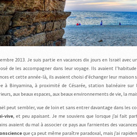
embre 2013. Je suis partie en vacances dix jours en Israël avec 
osé de les accompagner dans leur voyage. Ils avaient l’habitud
nces et cette année-là, ils avaient choisi d'échanger leur maison 
ée à Binyamina, à proximité de Césarée, station balnéaire sur 
rieurs, aux beaux espaces, aux beaux environnements de vie, la ma
raël peut sembler, vue de loin et sans entrer davantage dans les c
ui-vive
, et peu apaisant. Je me souviens que lorsque j’ai fait pa
ains avaient du mal à associer ce pays aux farnientes des vacances
onscience
que ça peut même paraître paradoxal, mais j’ai rapidem