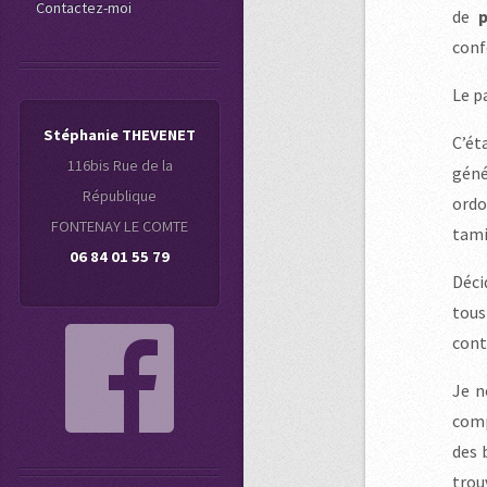
Contactez-moi
de
p
conf
Le p
Stéphanie THEVENET
C’ét
116bis Rue de la
géné
République
ordo
FONTENAY LE COMTE
tami
06 84 01 55 79
Déci
tous
cont
Je n
comp
des 
trou