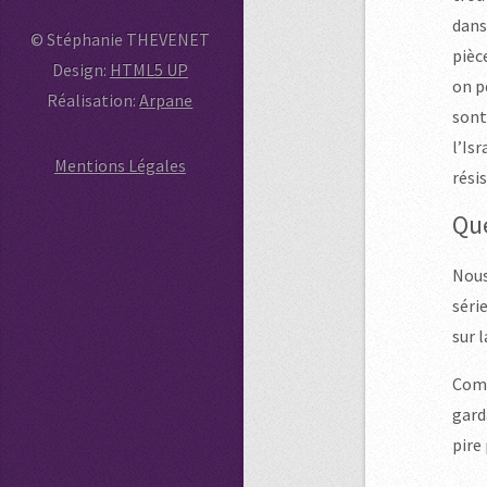
dans
© Stéphanie THEVENET
pièc
Design:
HTML5 UP
on 
Réalisation:
Arpane
sont
l’Is
Mentions Légales
rési
Que
Nous
séri
sur l
Comm
gard
pire