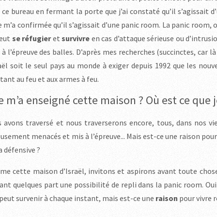
 ce bureau en fermant la porte que j’ai constaté qu’il s’agissait d
e m’a confirmée qu’il s’agissait d’une panic room. La panic room, 
peut
se réfugier
et
survivre
en cas d’attaque sérieuse ou d’intrusi
 à l’épreuve des balles. D’après mes recherches (succinctes, car là n
raël soit le seul pays au monde à exiger depuis 1992 que les nou
stant au feu et aux armes à feu.
 m’a enseigné cette maison ? Où est ce que je
 avons traversé et nous traverserons encore, tous, dans nos v
eusement menacés et mis à l’épreuve... Mais est-ce une raison pour
a défensive ?
e cette maison d’Israël, invitons et aspirons avant toute chose
ant quelques part une possibilité de repli dans la panic room. Oui 
 peut survenir à chaque instant, mais est-ce une
raison
pour vivre 