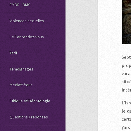
EMDR - DMS
Violences sexuelles
Le 1er rendez-vous
Tarif
Sept
prop
Témoignages
vaca
situ
Médiathèque
inté
Ethique et Déontologie
L’Is
le
q
Questions / réponses
cert
j’ai
c