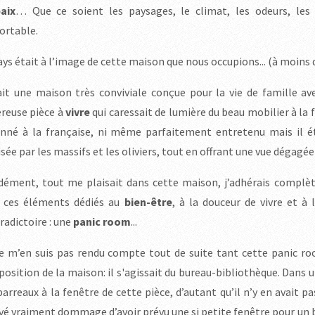
aix
… Que ce soient les paysages, le climat, les odeurs, les
ortable.
ays était à l’image de cette maison que nous occupions... (à moins q
ait une maison très conviviale conçue pour la vie de famille ave
reuse pièce à
vivre
qui caressait de lumière du beau mobilier à la f
nné à la française, ni même parfaitement entretenu mais il ét
sée par les massifs et les oliviers, tout en offrant une vue dégagé
dément, tout me plaisait dans cette maison, j’adhérais compl
 ces éléments dédiés au
bien-être
, à la douceur de vivre et à
radictoire : une
panic room
...
e m’en suis pas rendu compte tout de suite tant cette panic ro
osition de la maison: il s'agissait du bureau-bibliothèque. Dans 
barreaux à la fenêtre de cette pièce, d’autant qu’il n’y en avait p
vé vraiment dommage d’avoir prévu une si petite fenêtre pour un b