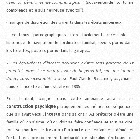
avec ton père, il ne me comprend pas..."
(sous-entendu "toi tu me
comprends et je suis heureuse avec toi"),
- manque de discrétion des parents dans les ébats amoureux,
- contenus pornographiques trop facilement accessibles :
historique de navigation de l'ordinateur familial, revues porno dans
les toilettes, posters porno dans le garage...
«
Ces équivalents d’inceste pourront exister sans partage de lit
parental, mais il ne peut y avoir de lit parental, sur une longue
durée, sans incestualité
» pose Paul Claude Racamier, psychiatre
dans « L’inceste et l’incestuel » en 1995.
Pour l’enfant, baigner dans cette ambiance aura sur sa
construction psychique
pratiquement les mêmes conséquences
que s’il avait vécu l’
inceste
dans sa chair. Au prétexte d'être une
famille où on s'aime, où on doit se faire confiance et tout se dire,
tout se montrer, le
besoin d'intimité
de l'enfant est dénié, et
l'enfant est précocement bombardé de stimulus érotiques ou