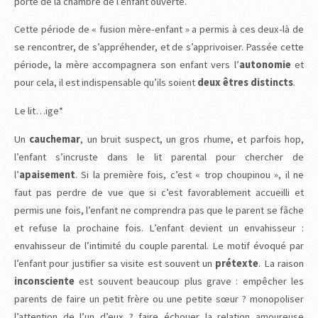
porte de la chambre de l’enfant ouverte.
Cette période de « fusion mère-enfant » a permis à ces deux-là de
se rencontrer, de s’appréhender, et de s’apprivoiser. Passée cette
période, la mère accompagnera son enfant vers l’
autonomie
et
pour cela, il est indispensable qu’ils soient
deux êtres distincts
.
Le lit…ige*
Un
cauchemar
, un bruit suspect, un gros rhume, et parfois hop,
l’enfant s’incruste dans le lit parental pour chercher de
l’
apaisement
. Si la première fois, c’est « trop choupinou », il ne
faut pas perdre de vue que si c’est favorablement accueilli et
permis une fois, l’enfant ne comprendra pas que le parent se fâche
et refuse la prochaine fois. L’enfant devient un envahisseur :
envahisseur de l’intimité du couple parental. Le motif évoqué par
l’enfant pour justifier sa visite est souvent un
prétexte
. La raison
inconsciente
est souvent beaucoup plus grave : empêcher les
parents de faire un petit frère ou une petite sœur ? monopoliser
l’attention de l’un d’eux ? faire échouer la relation amoureuse