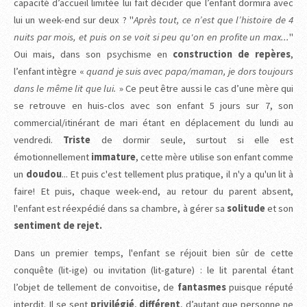
capacité d’accueil limitée lui fait décider que l’enfant dormira avec
lui un week-end sur deux ? "
Après tout, ce n’est que l’histoire de 4
nuits par mois, et puis on se voit si peu qu'on en profite un max...
"
Oui mais, dans son psychisme en
construction de repères
,
l’enfant intègre «
quand je suis avec papa/maman, je dors toujours
dans le même lit que lui.
» Ce peut être aussi le cas d’une mère qui
se retrouve en huis-clos avec son enfant 5 jours sur 7, son
commercial/itinérant de mari étant en déplacement du lundi au
vendredi.
Triste
de dormir seule, surtout si elle est
émotionnellement
immature
, cette mère utilise son enfant comme
un
doudou
... Et puis c'est tellement plus pratique, il n'y a qu'un lit à
faire! Et puis, chaque week-end, au retour du parent absent,
l'enfant est réexpédié dans sa chambre, à gérer sa
solitude
et son
sentiment de rejet.
Dans un premier temps, l'enfant se réjouit bien sûr de cette
conquête (lit-ige) ou invitation (lit-gature) : le lit parental étant
l’objet de tellement de convoitise, de
fantasmes
puisque réputé
interdit. Il se sent
privilégié
,
différent
, d’autant que personne ne