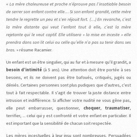
«
La mère chaleureuse et proche n’éprouve pas l’insatiable besoin
de serrer son enfant contre elle… Si son enfant grandit, cette mère
tendre le regrette un peu et s’en réjouit fort. (…) En revanche, c’est
la mère distante qui veut l’enfant tout à elle, c’est la mère
rejetante qui le veut captif. Elle utilisera « la mise en inceste » elle
prendra dans son lit celui ou celle qu’elle n’a pas su tenir dans ses
bras.
» résume Racamier.
Un enfant est un être singulier, qui au fur et à mesure qu’il grandit, a
besoin d’intimité
(à 5 ans). Une attention doit être portée à ses
besoins, et ils ne doivent pas être bafoués, critiqués, jugés ou
déniés. Certaines personnes sont plus pudiques que d’autres, c'est
tout à fait respectable. Il s'agit de trouver la juste distance entre
intrusion et indifférence. Si afficher votre nudité ne vous gêne pas,
elle peut embarrasser, questionner,
choquer
,
traumatiser
,
terrifier, ... celui qui y est confronté et votre enfant en particulier. Il
est important que la sensibilité de chacun soit respectée.
Les mères incestuelles à leur insu sont nombreuses. Persuadées